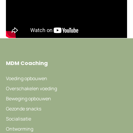
MDM Coaching
Voeding opbouwen
Overschakelen voeding
Beweging opbouwen
Gezonde snacks
Socialisatie
Ontworming