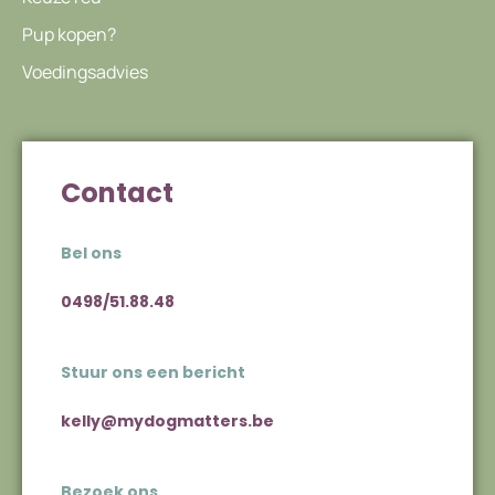
Pup kopen?
Voedingsadvies
Contact
Bel ons
0498/51.88.48
Stuur ons een bericht
kelly@mydogmatters.be
Bezoek ons