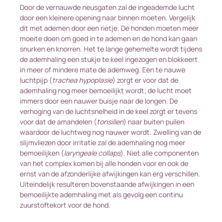
Door de vernauwde neusgaten zal de ingeademde lucht
door een kleinere opening naar binnen moeten. Vergelijk
dit met ademen door een rietje. De honden moeten meer
moeite doen om goed in te ademen en de hond kan gaan
snurken en knorren. Het te lange gehemelte wordt tijdens
de ademhaling een stukje te keel ingezogen en blokkeert
in meer of mindere mate de ademweg. Een te nauwe
luchtpijp (
trachea hypoplasie
) zorgt er voor dat de
ademhaling nog meer bemoeilijkt wordt; de lucht moet
immers door een nauwer buisje naar de longen. De
verhoging van de luchtsnelheid in de keel zorgt er tevens
voor dat de amandelen (
tonsillen
) naar buiten puilen
waardoor de luchtweg nog nauwer wordt. Zwelling van de
slijmvliezen door irritatie zal de ademhaling nog meer
bemoeilijken (
laryngeale collaps
). Niet alle componenten
van het complex komen bij alle honden voor en ook de
ernst van de afzonderlijke afwijkingen kan erg verschillen.
Uiteindelijk resulteren bovenstaande afwijkingen in een
bemoeilijkte ademhaling met als gevolg een continu
zuurstoftekort voor de hond.