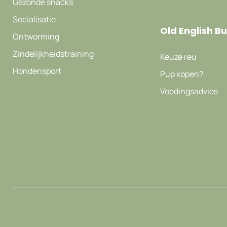
Gezonde snacks
Socialisatie
Old English B
Ontworming
Zindelijkheidstraining
Keuze reu
Hondensport
Pup kopen?
Voedingsadvies