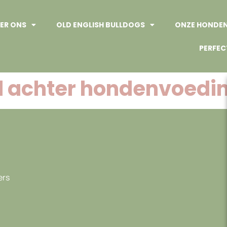
ER ONS
OLD ENGLISH BULLDOGS
ONZE HONDE
PERFEC
 achter hondenvoedi
ers