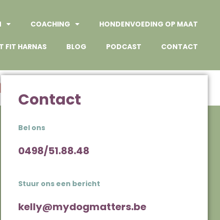
N
COACHING
HONDENVOEDING OP MAAT
T FIT HARNAS
BLOG
PODCAST
CONTACT
ng”
Contact
Bel ons
0498/51.88.48
Stuur ons een bericht
kelly@mydogmatters.be