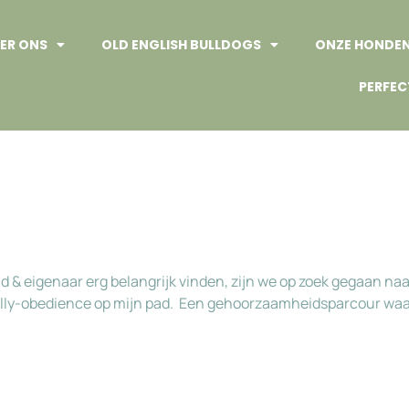
ER ONS
OLD ENGLISH BULLDOGS
ONZE HONDE
PERFEC
 eigenaar erg belangrijk vinden, zijn we op zoek gegaan naar 
y-obedience op mijn pad. Een gehoorzaamheidsparcour waar