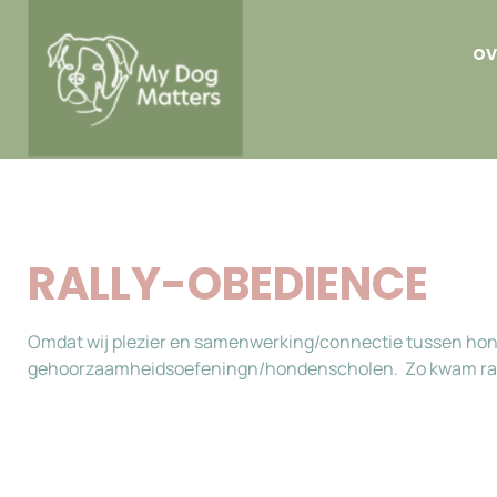
OV
RALLY-OBEDIENCE
Omdat wij plezier en samenwerking/connectie tussen hond &
gehoorzaamheidsoefeningn/hondenscholen. Zo kwam rall