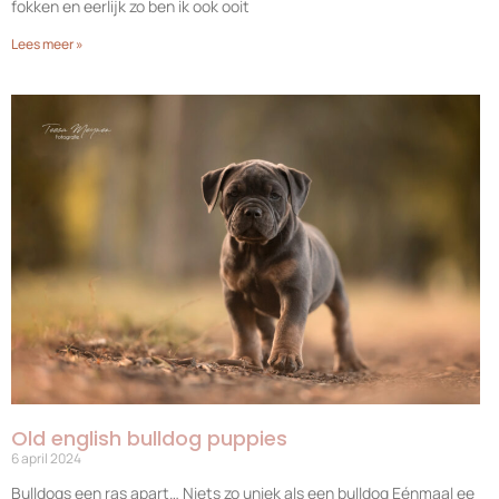
fokken en eerlijk zo ben ik ook ooit
Lees meer »
Old english bulldog puppies
6 april 2024
Bulldogs een ras apart… Niets zo uniek als een bulldog Eénmaal ee