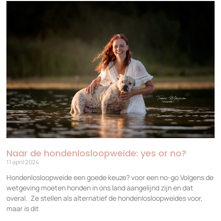
Naar de hondenlosloopweide: yes or no?
11 april 2024
Hondenlosloopweide een goede keuze? voor een no-go Volgens de
wetgeving moeten honden in ons land aangelijnd zijn en dat
overal. Ze stellen als alternatief de hondenlosloopweides voor,
maar is dit