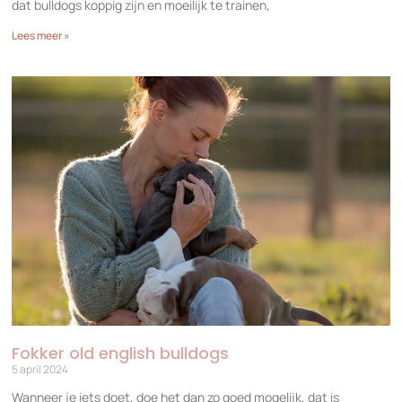
dat bulldogs koppig zijn en moeilijk te trainen,
Lees meer »
Fokker old english bulldogs
5 april 2024
Wanneer je iets doet, doe het dan zo goed mogelijk, dat is