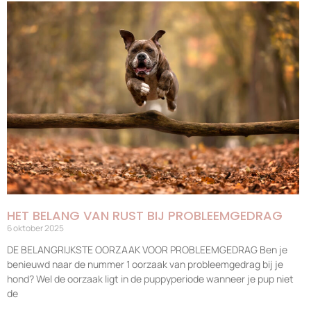
HET BELANG VAN RUST BIJ PROBLEEMGEDRAG
6 oktober 2025
DE BELANGRIJKSTE OORZAAK VOOR PROBLEEMGEDRAG Ben je
benieuwd naar de nummer 1 oorzaak van probleemgedrag bij je
hond? Wel de oorzaak ligt in de puppyperiode wanneer je pup niet
de