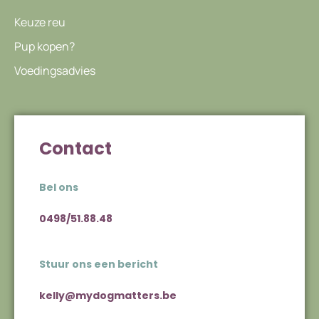
Keuze reu
Pup kopen?
Voedingsadvies
Contact
Bel ons
0498/51.88.48
Stuur ons een bericht
kelly@mydogmatters.be